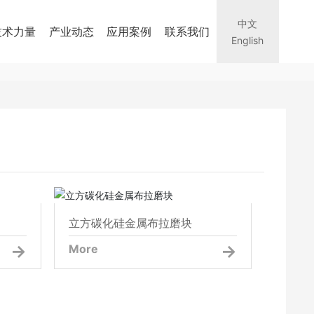
中文
技术力量
产业动态
应用案例
联系我们
English
块
立方碳化硅金属布拉磨块
客
服
立方碳化硅金属布拉磨块
热
线:
More
0
2
9
-