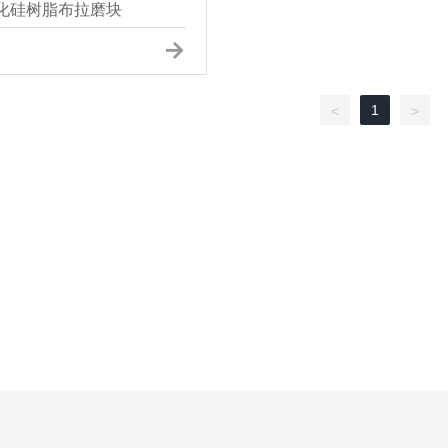
化硅树脂布拉磨块
1
<
>