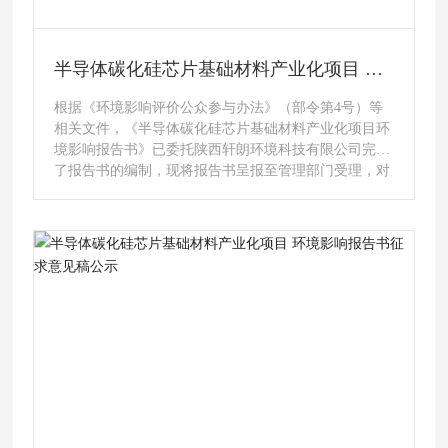
半导体碳化硅芯片基础材料产业化项目 环
境影响报告书报批稿公示
根据《环境影响评价公众参与办法》（部令第4号）等
相关文件，《半导体碳化硅芯片基础材料产业化项目环
境影响报告书》已委托陕西轩朗环境科技有限公司完成
了报告书的编制，现将报告书呈报至管理部门受理，对
报告书全文进行公开公示，欢迎社会各界人士对该项目
提出环境保护方面的宝贵意见。