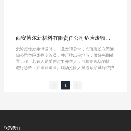
西安博尔新材料有限责任公司危险废物污
染防治责任信息公示
危险废物发生泄漏时，一旦发现异常，当班班长立即通
知公司危险废物专管员，并赶往出事地点，做好先期处
置工作。若有人员受伤时要先救人，可根据现场的情况
进行急救，并迅速送医。现场抢险人员必须穿戴好防护
服装、防毒面具等，严格按照危险废物管理制度及规范
的指示对现场进行抢修。
1
<
>
联系我们