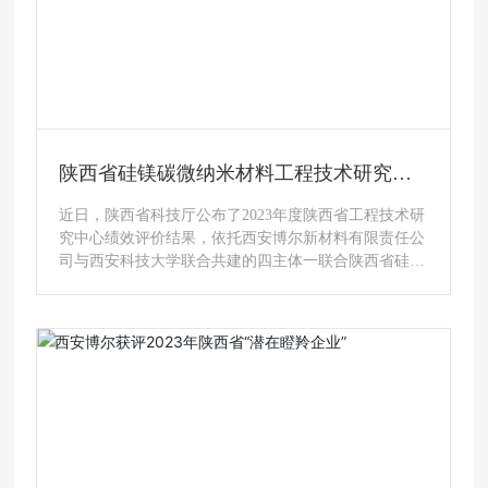
中
半导体碳化硅芯片基础材料产业化项目 环
境影响报告书征求意见稿公示
术研
根据《环境影响评价公众参与办法》等相关文件，《半
任公
导体碳化硅芯片基础材料产业化项目环境影响报告书》
硅镁
已委托环评公司完成征求意见稿编制，现将环境影响评
价信息向公众进行公开，欢迎社会各界人士对该项目提
出环境保护方面的宝贵意见。