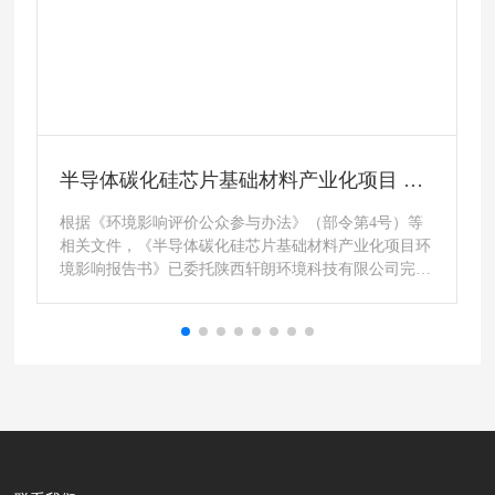
全世界稀缺的立方碳化硅材料 引美国、韩
环
国客户纷至沓来
碳化硅(SiC)、氮化镓(GaN)作为关键材料也开始广为人
等
知，但大多数人并不知道的是，最常见并广泛用于耐
目环
火、超硬磨料、先进陶瓷等行业的其实是α相碳化硅，
完成
而它与真正用于半导体的低温稳定β相碳化硅相去甚
，对
远。 β-SiC，属立方晶系(金刚石晶型)，也就是立方
项目
碳化硅。它除了在第三代半导体产业中用于制备碳化硅
晶圆，由于具备很高的化学稳定性、高硬度、高热导
率、低热胀系数、宽能带隙、高电子漂移速度、高电子
迁移率、特殊的电阻温度特性等，也被广泛应用于精密
加工技术、军工、航空航天、高级耐火材料、特种陶瓷
材料、高级磨削材料和和增强材料等领域，因此也比相
比α-SiC的应用范围和应用能力大很多，比如在抛光研
磨领域的应用，β-SiC锐利的棱角可以提升抛光效率;在