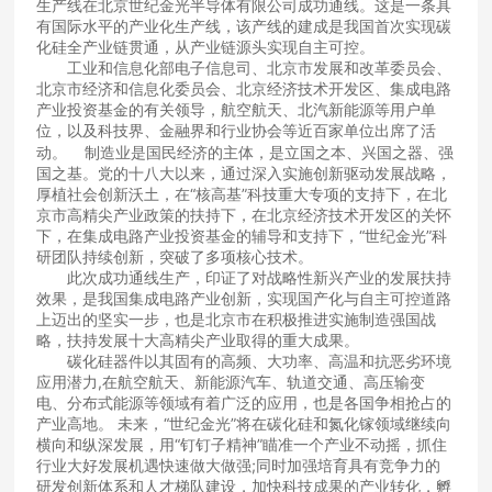
生产线在北京世纪金光半导体有限公司成功通线。这是一条具
有国际水平的产业化生产线，该产线的建成是我国首次实现碳
化硅全产业链贯通，从产业链源头实现自主可控。
工业和信息化部电子信息司、北京市发展和改革委员会、
北京市经济和信息化委员会、北京经济技术开发区、集成电路
产业投资基金的有关领导，航空航天、北汽新能源等用户单
位，以及科技界、金融界和行业协会等近百家单位出席了活
动。 制造业是国民经济的主体，是立国之本、兴国之器、强
国之基。党的十八大以来，通过深入实施创新驱动发展战略，
厚植社会创新沃土，在“核高基”科技重大专项的支持下，在北
京市高精尖产业政策的扶持下，在北京经济技术开发区的关怀
下，在集成电路产业投资基金的辅导和支持下，“世纪金光”科
研团队持续创新，突破了多项核心技术。
此次成功通线生产，印证了对战略性新兴产业的发展扶持
效果，是我国集成电路产业创新，实现国产化与自主可控道路
上迈出的坚实一步，也是北京市在积极推进实施制造强国战
略，扶持发展十大高精尖产业取得的重大成果。
碳化硅器件以其固有的高频、大功率、高温和抗恶劣环境
应用潜力,在航空航天、新能源汽车、轨道交通、高压输变
电、分布式能源等领域有着广泛的应用，也是各国争相抢占的
产业高地。 未来，“世纪金光”将在碳化硅和氮化镓领域继续向
横向和纵深发展，用“钉钉子精神”瞄准一个产业不动摇，抓住
行业大好发展机遇快速做大做强;同时加强培育具有竞争力的
研发创新体系和人才梯队建设，加快科技成果的产业转化，孵