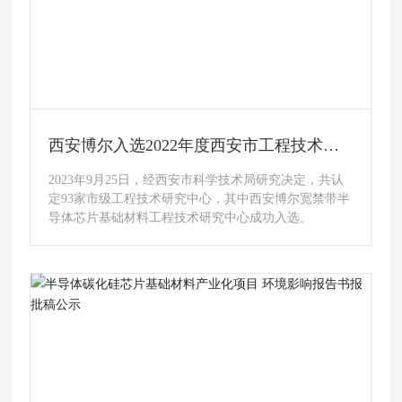
西安博尔新材料有限责任公司危险废物污
研
染防治责任信息公示
危险废物发生泄漏时，一旦发现异常，当班班长立即通
共认
知公司危险废物专管员，并赶往出事地点，做好先期处
带半
置工作。若有人员受伤时要先救人，可根据现场的情况
进行急救，并迅速送医。现场抢险人员必须穿戴好防护
服装、防毒面具等，严格按照危险废物管理制度及规范
的指示对现场进行抢修。