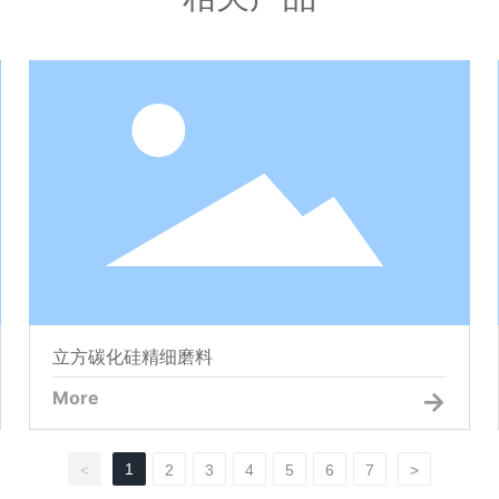
立方碳化硅精细磨料
立方碳化硅精细磨料
More
1
<
2
3
4
5
6
7
>