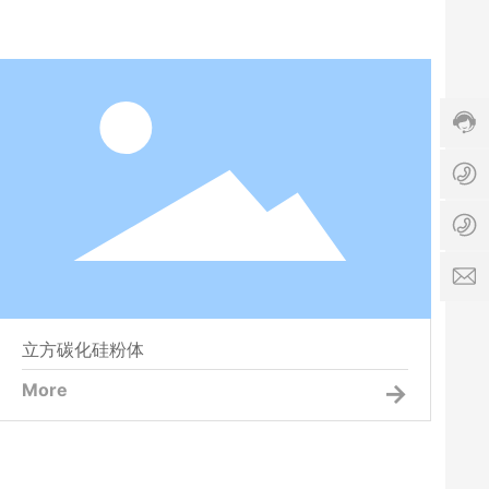
8
5
5
1
8
3
3
6
2
1
7
1
8
9
1
b
7
1
服
o
1
立方碳化硅粉体
8
务
e
0
7
时
si
4
9
间:
c
4
5
8:
4
2
0
1
1
0
6
5
-
3
1
立方碳化硅粉体
1
c
8:
o
More
0
0