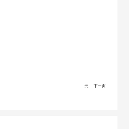
客
无
下一页
服
热
线:
0
2
9
-